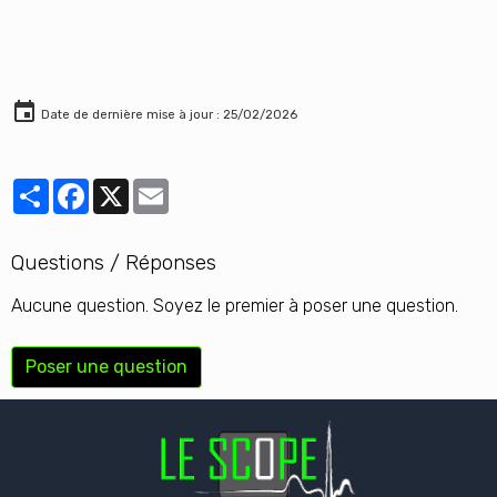
«Oligoanalgésie»
Le Scope - Mème 4 : Le
taux de BHCG peut être
positif chez l'homme
Date de dernière mise à jour : 25/02/2026
Partager
Facebook
X
Email
Questions / Réponses
Aucune question. Soyez le premier à poser une question.
Poser une question