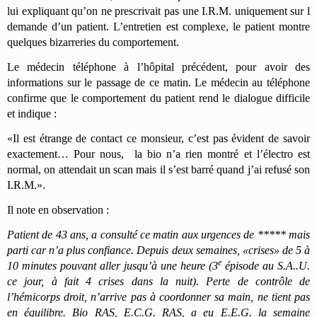
lui expliquant qu’on ne prescrivait pas une I.R.M. uniquement sur l
demande d’un patient. L’entretien est complexe, le patient montre
quelques bizarreries du comportement.
Le médecin téléphone à l’hôpital précédent, pour avoir des
informations sur le passage de ce matin. Le médecin au téléphone
confirme que le comportement du patient rend le dialogue difficile
et indique :
«Il est étrange de contact ce monsieur, c’est pas évident de savoir
exactement… Pour nous, la bio n’a rien montré et l’électro est
normal, on attendait un scan mais il s’est barré quand j’ai refusé son
I.R.M.».
Il note en observation :
Patient de 43 ans, a consulté ce matin aux urgences de ***** mais
parti car n’a plus confiance. Depuis deux semaines, «crises» de 5 à
e
10 minutes pouvant aller jusqu’à une heure (3
épisode au S.A..U.
ce jour, à fait 4 crises dans la nuit). Perte de contrôle de
l’hémicorps droit, n’arrive pas à coordonner sa main, ne tient pas
en équilibre. Bio RAS, E.C.G. RAS, a eu E.E.G. la semaine