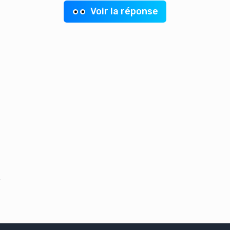
Voir la réponse
un thrombus
.