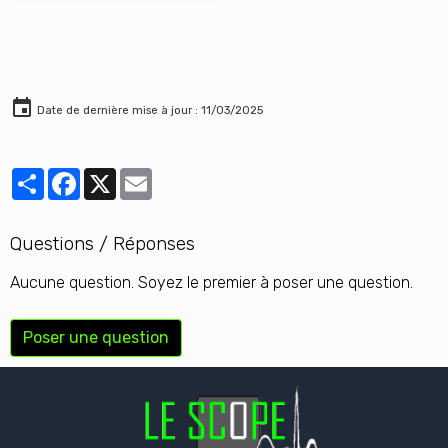
code couleur des
médicaments
Le Scope - Mème 33 : Le
risque de syndrome des
loges
Le Scope - Mème 31 : Le
S.A.E.D. et le S.C.A.R.
comme outils de
communication
Date de dernière mise à jour : 11/03/2025