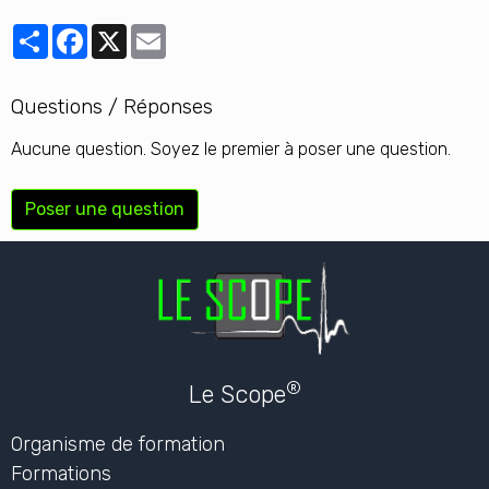
Le Scope - Bulletin
mensuel N°35 : Les
épistaxis
Le Scope - Photo 93 : Une
tache vasculaire
Date de dernière mise à jour : 25/02/2026
Partager
Facebook
X
Email
Questions / Réponses