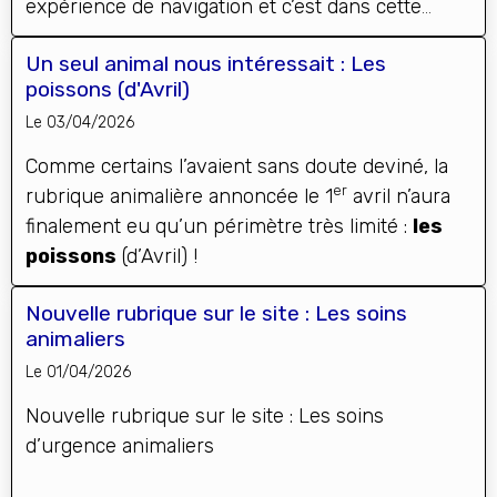
expérience de navigation et c’est dans cette
optique que nous avons retravaillé certaines de
Un seul animal nous intéressait : Les
nos pages…
poissons (d'Avril)
Le 03/04/2026
Comme certains l’avaient sans doute deviné, la
er
rubrique animalière annoncée le 1
avril n’aura
finalement eu qu’un périmètre très limité :
les
poissons
(d’Avril) !
Nouvelle rubrique sur le site : Les soins
animaliers
Le 01/04/2026
Nouvelle
r
u
brique
sur le site : Les soins
d’urgence animaliers