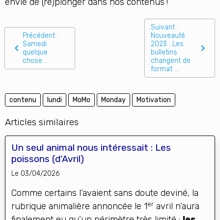
envie de (re)plonger dans nos contenus !
Suivant :
Précédent :
Nouveauté
Samedi
2023 : Les
quelque
bulletins
chose...
changent de
format ...
contenu
lundi
MoMo
Monday
Motivation
Articles similaires
Un seul animal nous intéressait : Les
poissons (d'Avril)
Le 03/04/2026
Comme certains l’avaient sans doute deviné, la
er
rubrique animalière annoncée le 1
avril n’aura
finalement eu qu’un périmètre très limité :
les